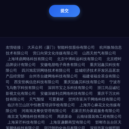
友情链接：
大禾众邦（厦门）智能科技股份有限公司
杭州焕旭信息
技术有限公司
营口向荣文化传媒有限公司
山西天然气有限公司
上海球鼎网络科技有限公司
北京中博科远科技有限公司
北京橙时
品牌设计有限公司
安徽电朋电子商务有限公司
重庆冠鑫贝科技有
限公司
四川旭宏玥网络技术有限公司
盐城经济技术开发区晶茗农
产品经营部
台州市台建网络科技有限公司
福建省福全茶业有限公
司
西安世枫信息科技有限公司
重庆冠鑫贝科技有限公司
宁波市
飞马数字科技有限公司
深圳市宝之乐科技有限公司
浙江尚品诚纪
影视文化有限公司
安徽深镀利贞网络科技有限公司
重庆千万次科
技有限公司
天气预报
可爱素材
贺州市富兴千网络科技有限公司
临沂市兰山区中恒教育培训学校有限公司
上海开心麻花文化传媒有
限公司
河南旭龙餐饮管理有限公司
石家庄邦办家庭服务有限公司
南京龙飞网络科技有限公司
周易算命
云南绿晨装饰工程有限公司
上海茉芒科技有限公司
上海亚谦麟商贸有限公司
邯郸市丛台区天
策网络科技有限公司
宿迁朗韵化妆品有限公司
深圳市富尔顿照明