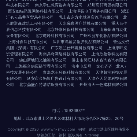
科技有限公司
南京学仁教育咨询有限公司
郑州高群商贸有限公司
西安如猫添翼网络科技有限公司
上海泽薮电子商务有限公司
浙江
汇仓云品共享贸易有限公司
乳山市东方水城酒店管理有限公司
北
京胜聚赢建筑工程有限公司
天水曦康医疗器械有限公司
重庆百佳
辰信息科技有限公司
北京静嘉环保科技有限公司
山东豪迪自动化
设备有限公司
北京链峰科技有限公司
广州欧丽莱化妆品有限公司
上海外自科技有限公司
深圳市鸿鑫发塑胶制品有限公司
晋远投资
集团（深圳）有限公司
广东澳兰仕环境科技有限公司
上海厚呷投
资管理有限公司
海南兵奇网络科技有限公司
上海欣盈希科技有限
公司
佛山新地阳光油漆有限公司
佛山市昊旺财务咨询咨询有限公
司
上海振合供应链管理有限公司
海南电影网
文心齐齐（北京）
科技发展有限公司
青岛龙王环保科技有限公司
天津超宝科技发展
有限公司
延安市金蚂蚁广告设计有限公司
天津齐天兄弟科技有限
公司
北京鼎盛百特清洁服务有限公司
郑州海天一色建材有限公司
电话：1592683**
地址：武汉市洪山区烽火装饰材料大市场综合区F7栋25、26号
Copyright © 2026
www.wh-shwy.com
钢材
武汉市洪山区胜辉伟业不
锈钢加工部
钢材
版权所有
Sitemap